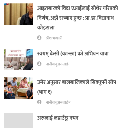
आइतबारको विदा एआईलाई सोधेर गरिएको
निर्णय, अझै सच्याए हुन्छ : प्रा‍. डा. विद्यानाथ
कोइराला
श्रीश भण्डारी
स्वयम् केसी (कान्छा) को अभियन यात्रा
नानीबाबुअनलाईन
उमेर अनुसार बालबालिकाले सिक्नुपर्ने सीप
(भाग १)
नानीबाबुअनलाईन
अरुलाई लडाउँछु नभन