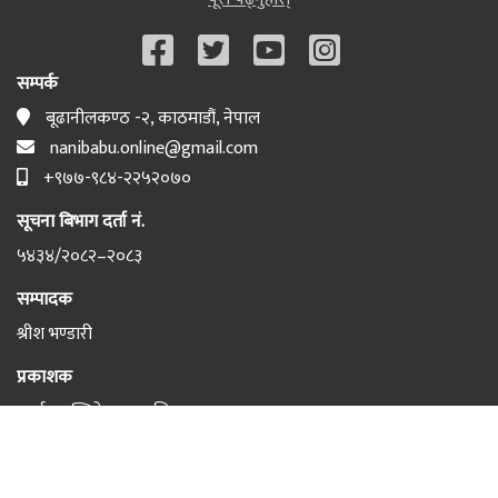
सम्पर्क
बूढानीलकण्ठ -२, काठमाडौं, नेपाल
nanibabu.online@gmail.com
+९७७-९८४-२२५२०७०
सूचना बिभाग दर्ता नं.
५४३४/२०८२–२०८३
सम्पादक
श्रीश भण्डारी
प्रकाशक
इटर्नल पब्लिकेसन प्रा लि
©2026 nanibabuonline.com सर्वाधिकार सुरक्षित Developed By: