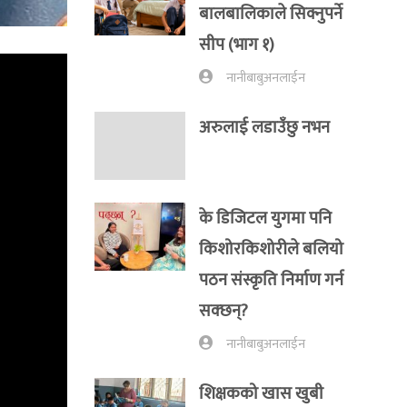
बालबालिकाले सिक्नुपर्ने
सीप (भाग १)
नानीबाबुअनलाईन
अरुलाई लडाउँछु नभन
के डिजिटल युगमा पनि
किशोरकिशोरीले बलियो
पठन संस्कृति निर्माण गर्न
सक्छन्?
नानीबाबुअनलाईन
शिक्षकको खास खुबी