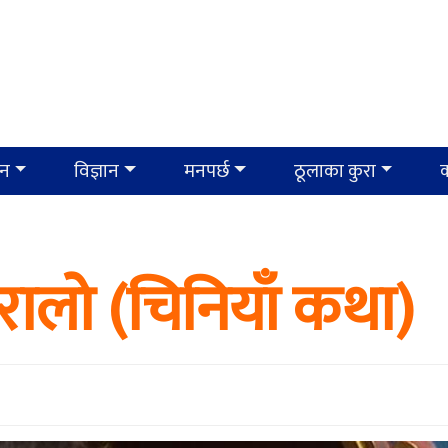
ान
विज्ञान
मनपर्छ
ठूलाका कुरा
क
बिरालाे (चिनियाँ कथा)