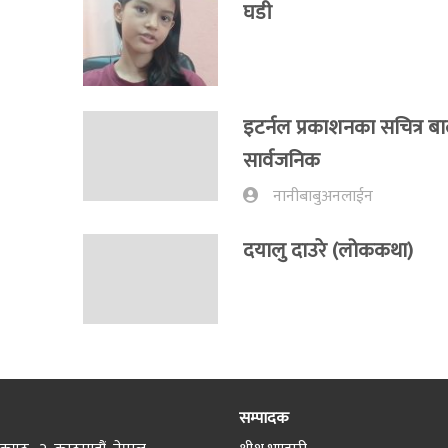
घडी
इटर्नल प्रकाशनका सचित्र 
सार्वजनिक
नानीबाबुअनलाईन
दयालु दाउरे (लोककथा)
सम्पादक