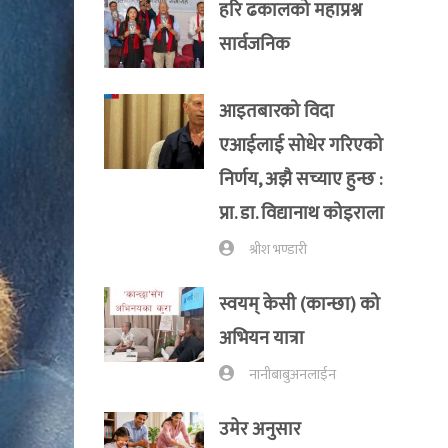
हरि ढकालको महाप्रश्न
सार्वजनिक
आइतबारको विदा
एआईलाई सोधेर गरिएको
निर्णय, अझै सच्याए हुन्छ :
प्रा‍. डा. विद्यानाथ कोइराला
श्रीश भण्डारी
स्वयम् केसी (कान्छा) को
अभियन यात्रा
नानीबाबुअनलाईन
उमेर अनुसार