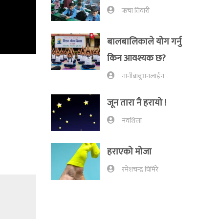
ऋचा तिवारी
बालबालिकाले योग गर्नु
किन आवश्यक छ?
नानीबाबुअनलाईन
जून तारा नै हरायो !
नवशिला
हराएको मोजा
रमेशचन्द्र घिमिरे