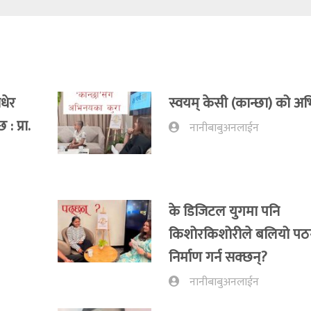
धेर
स्वयम् केसी (कान्छा) को अभि
 प्रा‍.
नानीबाबुअनलाईन
के डिजिटल युगमा पनि
किशोरकिशोरीले बलियो पठन
निर्माण गर्न सक्छन्?
नानीबाबुअनलाईन