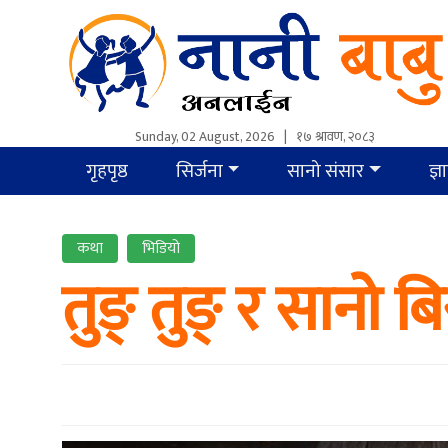
Sunday, 02 August, 2026
|
१७ श्रावण, २०८३
गृहपृष्ठ
सिर्जना
सानो संसार
ज्ञ
कथा
भिडियो
तुङ् तुङ् र सानाे 