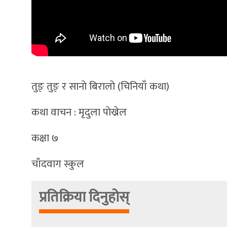
तुङ् तुङ् र सानाे बिरालाे (चिनियाँ कथा)
कथा वाचन : मृदुला पाेख्रेल
कक्षा ७
चाँदवाग स्कुल
प्रतिक्रिया दिनुहोस्