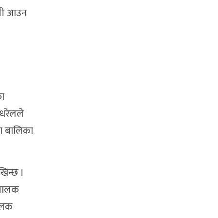
 कमी आउन
का
 धरेलले
का बालिका
खिन्छ ।
 बालक
बालक