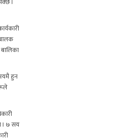
सक्छ ।
ार्यकारी
 ‘बालक
। बालिका
यमै हुन
रूले
िकारी
्न । ७ सय
कारी