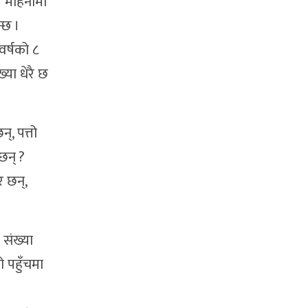
र महिनामा
्छ ।
वर्षको ८
या धेरै छ
, पत्तो
छन् ?
र छन्,
 संख्या
 पहुँचमा