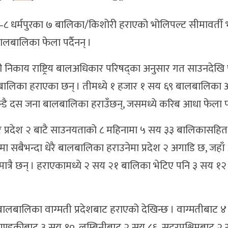
८ धर्मपुरका ७ बालिका/किशोरी हराएको भोलिपल्ट सीमावर्ती
लबालिका फेला पर्दैनन् ।
िकाय राष्ट्रिय बालअधिकार परिषद्का अनुसार गत साउनदेखि 
ालबालिका हराएका छन् । तीमध्ये १ हजार १ सय ६९ बालबालिका 
्डै दस जना बालबालिका हराउँछन्, जसमध्ये करिब आधा फेला पर्
र प्रदेश २ बाटै साउनयताको ८ महिनामा ५ सय ३३ बालिकासहि
 सबैभन्दा धेरै बालबालिका हराउनेमा प्रदेश २ अगाडि छ, जहाँ 
ा मात्रै छन् । हराएकामध्ये २ सय २१ बालिका भेटिए पनि ३ सय १२
रै बालबालिका वाग्मती प्रदेशबाट हराएको देखिन्छ । वाग्मतीबाट
ण्डकीबाट ३ सय १०, लुम्बिनीबाट २ सय ८६, सुदूरपश्चिमबाट २