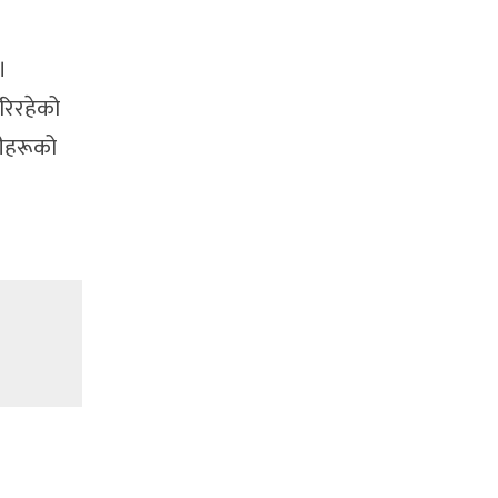
।
रिरहेको
नीहरूको