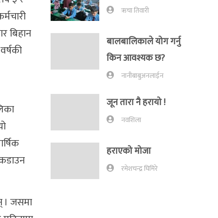
ऋचा तिवारी
र्मचारी
बार बिहान
बालबालिकाले योग गर्नु
वर्षकी
किन आवश्यक छ?
नानीबाबुअनलाईन
जून तारा नै हरायो !
लिका
नवशिला
यो
र्षिक
हराएको मोजा
 लकडाउन
रमेशचन्द्र घिमिरे
न् । जसमा