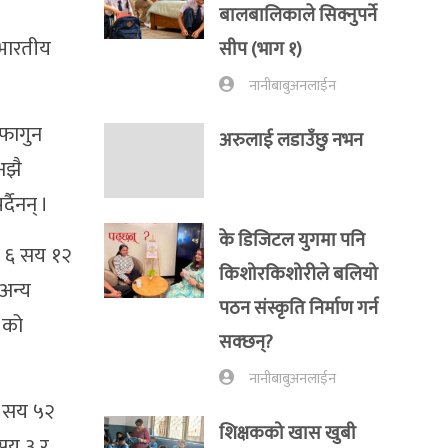
बालबालिकाले सिक्नुपर्ने
 भारतीय
सीप (भाग १)
नानीबाबुअनलाईन
फागुन
अरुलाई लडाउँछु नभन
अझै
दैनन् ।
के डिजिटल युगमा पनि
त ६ सय १२
किशोरकिशोरीले बलियो
अन्य
पठन संस्कृति निर्माण गर्न
 को
सक्छन्?
नानीबाबुअनलाईन
 ४ सय ५२
शिक्षकको खास खुबी
 सय ३ र