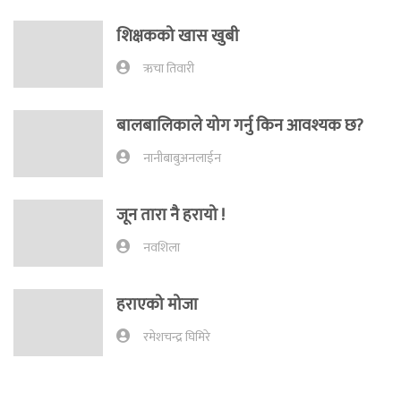
शिक्षकको खास खुबी
ऋचा तिवारी
बालबालिकाले योग गर्नु किन आवश्यक छ?
नानीबाबुअनलाईन
जून तारा नै हरायो !
नवशिला
हराएको मोजा
रमेशचन्द्र घिमिरे