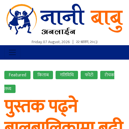
Friday, 07 August, 2026
|
२२ श्रावण, २०८३
Featured
किताब
गतिविधि
फोटो
रोचक
तथ्य
पुस्तक पढ्ने
बालबालिकामा बढी